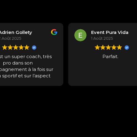
Adrien Gollety
Event Pura Vida
2 Août 2025
1 Août 2025
st un super coach, très
Parfait.
pro dans son
agnement à la fois sur
 sportif et sur l’aspect
étique. Super aspect
nel, toujours souriant et
onne humeur. Si vous
 des ambitions pour
sser dans un domaine
if en vous renforçant
airement ou tout autre
f sportif, n’hésitez pas,
 serez entre de très